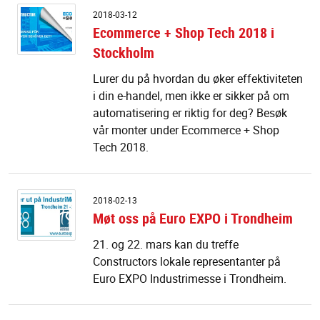
E
2018-03-12
+
Ecommerce + Shop Tech 2018 i
S
Stockholm
T
2
Lurer du på hvordan du øker effektiviteten
i
i din e-handel, men ikke er sikker på om
S
automatisering er riktig for deg? Besøk
vår monter under Ecommerce + Shop
Tech 2018.
M
2018-02-13
o
Møt oss på Euro EXPO i Trondheim
p
E
21. og 22. mars kan du treffe
E
Constructors lokale representanter på
i
Euro EXPO Industrimesse i Trondheim.
T