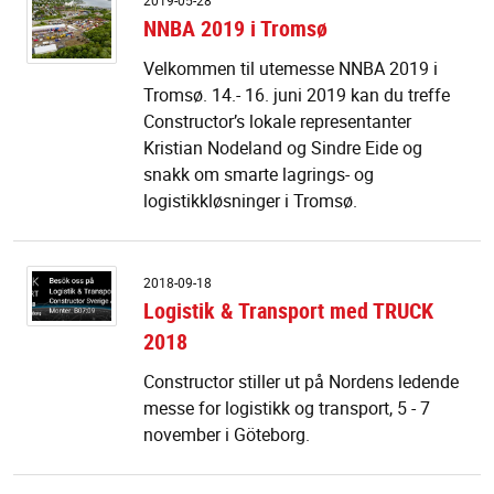
2019-05-28
2
NNBA 2019 i Tromsø
i
T
Velkommen til utemesse NNBA 2019 i
Tromsø. 14.- 16. juni 2019 kan du treffe
Constructor’s lokale representanter
Kristian Nodeland og Sindre Eide og
snakk om smarte lagrings- og
logistikkløsninger i Tromsø.
Lo
2018-09-18
&
Logistik & Transport med TRUCK
T
2018
m
T
Constructor stiller ut på Nordens ledende
2
messe for logistikk og transport, 5 - 7
november i Göteborg.