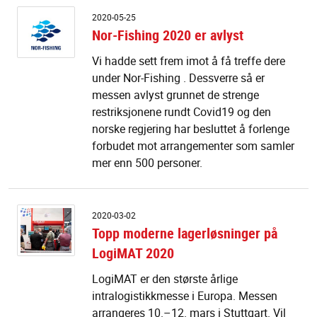
N
2020-05-25
Fi
Nor-Fishing 2020 er avlyst
2
er
Vi hadde sett frem imot å få treffe dere
av
under Nor-Fishing . Dessverre så er
messen avlyst grunnet de strenge
restriksjonene rundt Covid19 og den
norske regjering har besluttet å forlenge
forbudet mot arrangementer som samler
mer enn 500 personer.
T
2020-03-02
m
Topp moderne lagerløsninger på
la
LogiMAT 2020
p
L
LogiMAT er den største årlige
2
intralogistikkmesse i Europa. Messen
arrangeres 10.–12. mars i Stuttgart. Vil