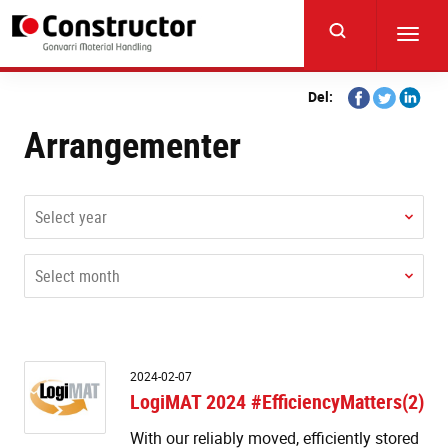
Skip
to
Toggl
main
navig
content
Share
Share
Share
Del:
on
on
on
Arrangementer
Facebook
Twitter
Linkedi
Select year
Select month
L
2024-02-07
2
LogiMAT 2024 #EfficiencyMatters(2)
#E
With our reliably moved, efficiently stored