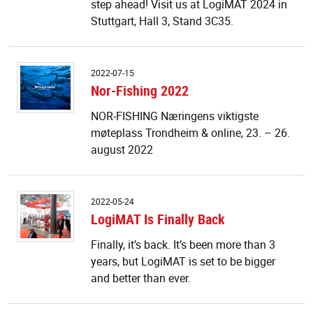
step ahead! Visit us at LogiMAT 2024 in
Stuttgart, Hall 3, Stand 3C35.
N
2022-07-15
Fi
Nor-Fishing 2022
2
NOR-FISHING Næringens viktigste
møteplass Trondheim & online, 23. – 26.
august 2022
L
2022-05-24
Is
LogiMAT Is Finally Back
Fi
B
Finally, it’s back. It’s been more than 3
years, but LogiMAT is set to be bigger
and better than ever.