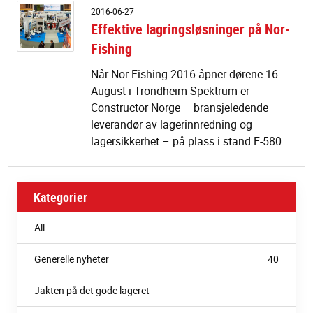
Ef
2016-06-27
la
Effektive lagringsløsninger på Nor-
p
Fishing
N
Fi
Når Nor-Fishing 2016 åpner dørene 16.
August i Trondheim Spektrum er
Constructor Norge – bransjeledende
leverandør av lagerinnredning og
lagersikkerhet – på plass i stand F-580.
Kategorier
All
Generelle nyheter
40
Jakten på det gode lageret