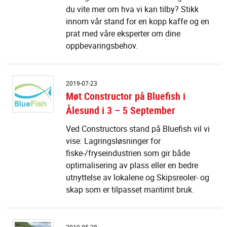
du vite mer om hva vi kan tilby? Stikk
innom vår stand for en kopp kaffe og en
prat med våre eksperter om dine
oppbevaringsbehov.
M
2019-07-23
C
Møt Constructor på Bluefish i
p
Ålesund i 3 – 5 September
Bl
i
Ved Constructors stand på Bluefish vil vi
Å
vise: Lagringsløsninger for
i
3
fiske-/fryseindustrien som gir både
–
optimalisering av plass eller en bedre
5
utnyttelse av lokalene og Skipsreoler- og
S
skap som er tilpasset maritimt bruk.
N