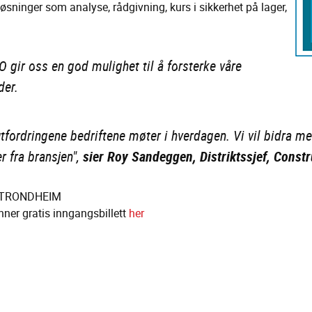
e løsninger som analyse, rådgivning, kurs i sikkerhet på lager,
O gir oss en god mulighet til å forsterke våre
der.
 utfordringene bedriftene møter i hverdagen. Vi vil bidra 
r fra bransjen",
sier Roy Sandeggen, Distriktssjef, Const
30 TRONDHEIM
inner gratis inngangsbillett
her