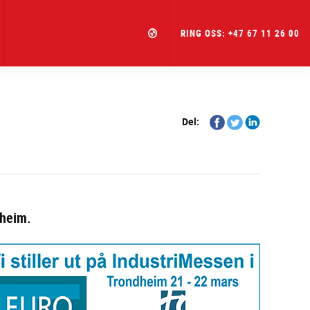
RING OSS: +47 67 11 26 00
Share
Share
Share
Del:
on
on
on
Facebook
Twitter
Linkedin
dheim.