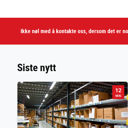
Ikke nøl med å kontakte oss, dersom det er no
Siste nytt
12
MAI