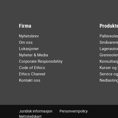
Firma
Produkte
Nyhetsbrev
Pallereole
Om oss
Småvarere
Lokasjoner
Lagerauto
Nyheter & Media
Grenreole
Corporate Responsibility
Konsultasj
Code of Ethics
Kurser og
Ethics Channel
Service og
Kontakt oss
Nedlastin
Juridisk informasjon
Personvernpolicy
Nettstedskart