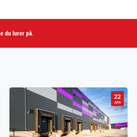
e du lurer på.
22
APR