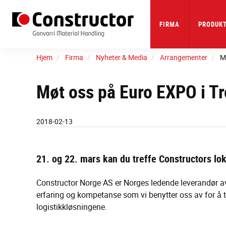
Skip
to
main
FIRMA
PRODUKT
content
Hjem
Firma
Nyheter & Media
Arrangementer
M
Møt oss på Euro EXPO i T
2018-02-13
21. og 22. mars kan du treffe Constructors l
Constructor Norge AS er Norges ledende leverandør a
erfaring og kompetanse som vi benytter oss av for å
logistikkløsningene.