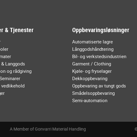
r & Tjenester
Oppbevaringsløsninger
r
Automatiserte lagre
oler
Långgodshåndtering
mater
Bil- og verkstedsindustrien
r & Langgods
Garment / Clothing
on og rådgiving
Kjøle- og fryselager
 Seminarer
Dekkoppbevaring
 vedlikehold
Oppbevaring av tungt gods
ger
Smådelsoppbevaring
Semi-automation
A Member of Gonvarri Material Handling
©