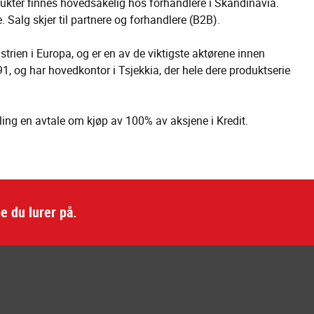
dukter finnes hovedsakelig hos forhandlere i Skandinavia.
 Salg skjer til partnere og forhandlere (B2B).
trien i Europa, og er en av de viktigste aktørene innen
991, og har hovedkontor i Tsjekkia, der hele dere produktserie
ing en avtale om kjøp av 100% av aksjene i Kredit.
e du lurer på.