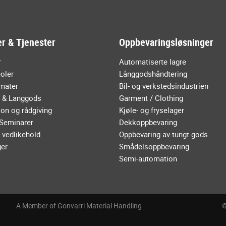
r & Tjenester
Oppbevaringsløsninger
r
Automatiserte lagre
oler
Långgodshåndtering
mater
Bil- og verkstedsindustrien
r & Langgods
Garment / Clothing
on og rådgiving
Kjøle- og fryselager
 Seminarer
Dekkoppbevaring
 vedlikehold
Oppbevaring av tungt gods
ger
Smådelsoppbevaring
Semi-automation
A Member of Gonvarri Material Handling
©