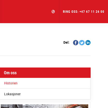
RING OSS: +47 67 11 26 00
Share
Share
Share
Del:
on
on
on
Facebook
Twitter
Linkedin
Om oss
Historien
Lokasjoner