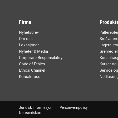
Firma
Produkte
Nyhetsbrev
Pallereole
Om oss
Småvarere
Lokasjoner
Lagerauto
Nyheter & Media
Grenreole
Corporate Responsibility
Konsultasj
Code of Ethics
Kurser og
Ethics Channel
Service og
Kontakt oss
Nedlastin
Juridisk informasjon
Personvernpolicy
Nettstedskart