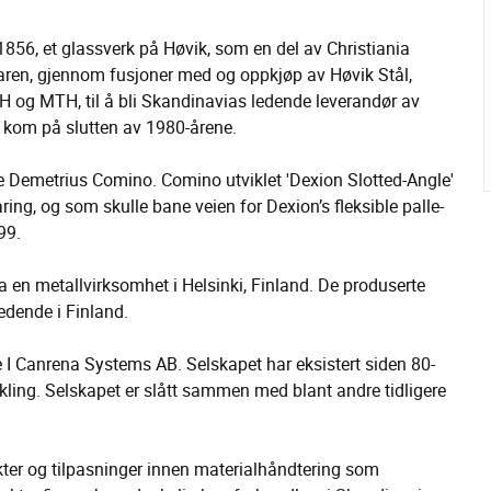
856, et glassverk på Høvik, som en del av Christiania
en, gjennom fusjoner med og oppkjøp av Høvik Stål,
H og MTH, til å bli Skandinavias ledende leverandør av
et kom på slutten av 1980-årene.
e Demetrius Comino. Comino utviklet 'Dexion Slotted-Angle'
ing, og som skulle bane veien for Dexion’s fleksible palle-
99.
 en metallvirksomhet i Helsinki, Finland. De produserte
edende i Finland.
 I Canrena Systems AB. Selskapet har eksistert siden 80-
ikling. Selskapet er slått sammen med blant andre tidligere
kter og tilpasninger innen materialhåndtering som