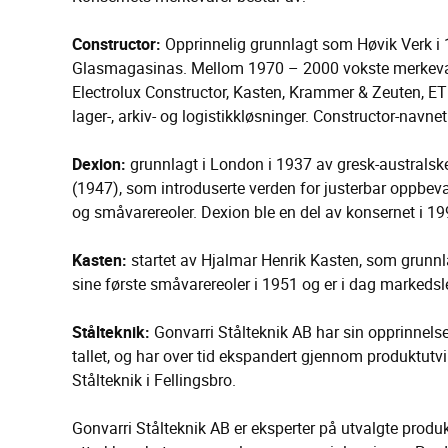
Constructor:
Opprinnelig grunnlagt som Høvik Verk i 1
Glasmagasinas. Mellom 1970 – 2000 vokste merkevar
Electrolux Constructor, Kasten, Krammer & Zeuten, ET
lager-, arkiv- og logistikkløsninger. Constructor-navn
Dexion:
grunnlagt i London i 1937 av gresk-australsk
(1947), som introduserte verden for justerbar oppbevar
og småvarereoler. Dexion ble en del av konsernet i 19
Kasten:
startet av Hjalmar Henrik Kasten, som grunnla
sine første småvarereoler i 1951 og er i dag markedsl
Stålteknik:
Gonvarri Stålteknik AB har sin opprinnelse
tallet, og har over tid ekspandert gjennom produktutv
Stålteknik i Fellingsbro.
Gonvarri Stålteknik AB er eksperter på utvalgte produ