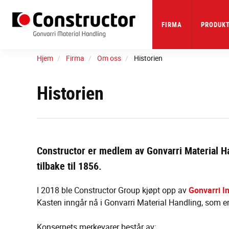
Skip
to
main
FIRMA
PRODUKT
content
Hjem
Firma
Om oss
Historien
Historien
Constructor er medlem av Gonvarri Material Ha
tilbake til 1856.
I 2018 ble Constructor Group kjøpt opp av
Gonvarri I
Kasten inngår nå i Gonvarri Material Handling, som e
Konsernets merkevarer består av: