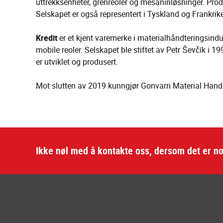
uttrekksenheter, grenreoler og mesaninløsninger. Pro
Selskapet er også representert i Tyskland og Frankrike.
Kredit
er et kjent varemerke i materialhåndteringsindus
mobile reoler. Selskapet ble stiftet av Petr Ševčík i 1
er utviklet og produsert.
Mot slutten av 2019 kunngjør Gonvarri Material Handl
Ikke nøl med å kontakte oss, dersom det er no