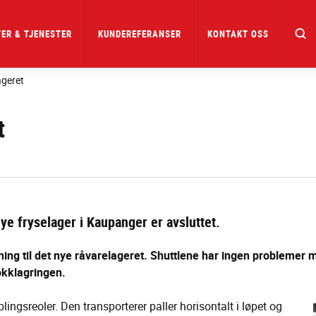
ER & TJENESTER
KUNDEREFERANSER
KONTAKT OSS
ageret
t
ye fryselager i Kaupanger er avsluttet.
ning til det nye råvarelageret. Shuttlene har ingen problemer 
lokklagringen.
lingsreoler. Den transporterer paller horisontalt i løpet og