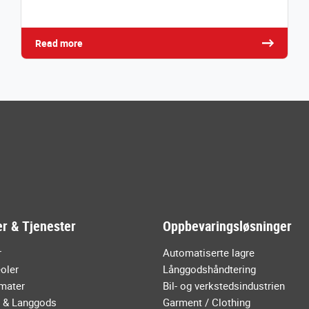
Read more
r & Tjenester
Oppbevaringsløsninger
r
Automatiserte lagre
oler
Långgodshåndtering
mater
Bil- og verkstedsindustrien
r & Langgods
Garment / Clothing