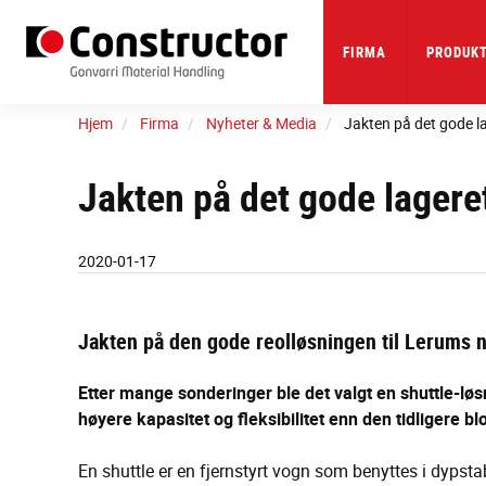
Skip
to
main
FIRMA
PRODUKT
content
Hjem
Firma
Nyheter & Media
Jakten på det gode l
Jakten på det gode lagere
2020-01-17
Jakten på den gode reolløsningen til Lerums n
Etter mange sonderinger ble det valgt en shuttle-løs
høyere kapasitet og fleksibilitet enn den tidligere b
En shuttle er en fjernstyrt vogn som benyttes i dypstab