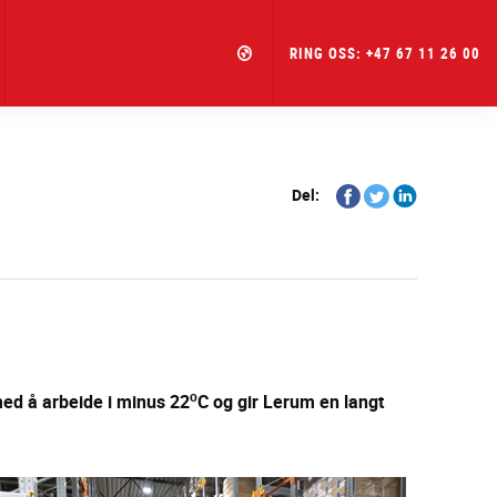
RING OSS: +47 67 11 26 00
Share
Share
Share
Del:
on
on
on
Facebook
Twitter
Linkedin
o
med å arbeide i minus 22
C og gir Lerum en langt