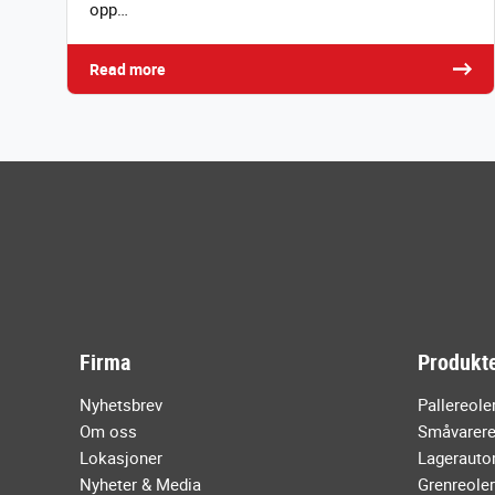
opp…
Read more
Firma
Produkte
Nyhetsbrev
Pallereole
Om oss
Småvarere
Lokasjoner
Lagerauto
Nyheter & Media
Grenreole