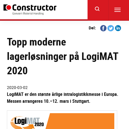
Skip
to
Toggl
main
navig
content
Share
Share
Share
Del:
on
on
on
Topp moderne
Facebook
Twitter
Linkedi
lagerløsninger på LogiMAT
2020
2020-03-02
LogiMAT er den største årlige intralogistikkmesse i Europa.
Messen arrangeres 10.–12. mars i Stuttgart.