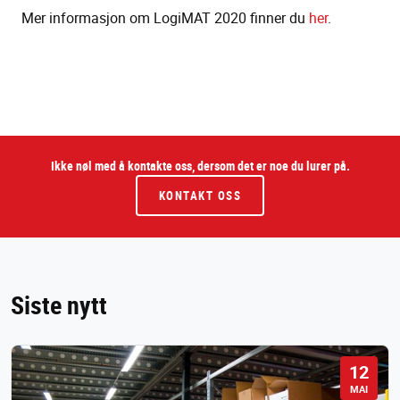
Mer informasjon om LogiMAT 2020 finner du
her
.
Ikke nøl med å kontakte oss, dersom det er noe du lurer på.
KONTAKT OSS
Siste nytt
12
MAI