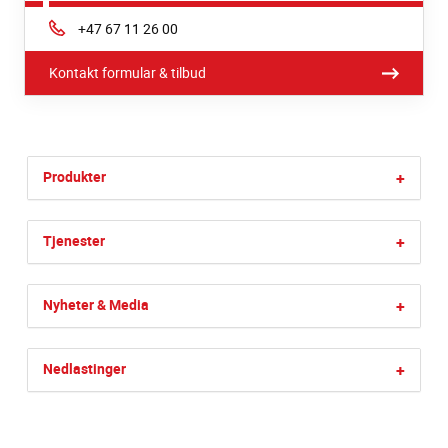
Phone:
+47 67 11 26 00
Kontakt formular & tilbud
Produkter
+
Tjenester
+
Nyheter & Media
+
Nedlastinger
+