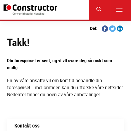
Skip
to
Toggl
main
navig
content
Share
Share
Share
Del:
on
on
on
Takk!
Facebook
Twitter
Linkedi
Din forespørsel er sent, og vi vil svare deg så raskt som
mulig.
En av våre ansatte vil om kort tid behandle din
forespørsel. I mellomtiden kan du utforske våre nettsider.
Nedenfor finner du noen av våre anbefalinger.
Kontakt oss