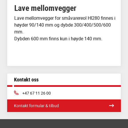
Lave mellomvegger
Lave mellomvegger for småvarereol HI280 finnes i
høyder 90/140 mm og dybde 300/400/500/600
mm.
Dybden 600 mm finns kun i høyde 140 mm.
Kontakt oss
Phone:
+47 67 11 26 00
Kontakt formular & tilbud