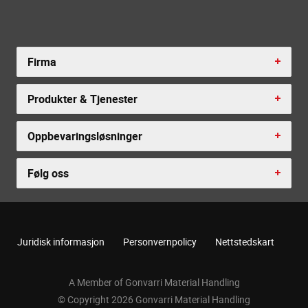
Firma
Produkter & Tjenester
Oppbevaringsløsninger
Følg oss
Juridisk informasjon
Personvernpolicy
Nettstedskart
A Member of Gonvarri Material Handling
© Copyright 2026 Gonvarri Material Handling