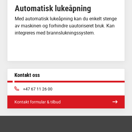
Automatisk lukeåpning
Med automatisk lukeåpning kan du enkelt stenge
av maskinen og forhindre uautoriseret bruk. Kan
integreres med brannslukningssystem.
Kontakt oss
Phone:
+47 67 11 26 00
Kontakt formular & tilbud