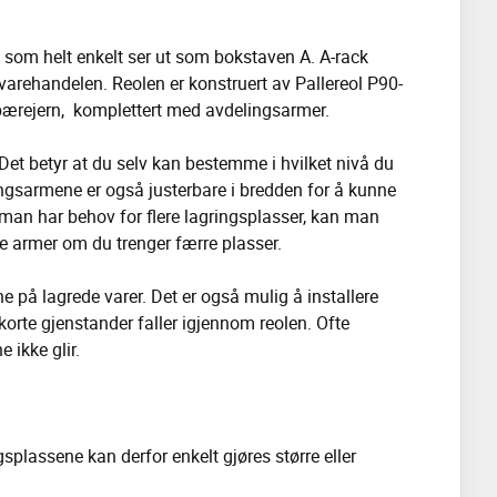
, som helt enkelt ser ut som bokstaven A. A-rack
gevarehandelen. Reolen er konstruert av Pallereol P90-
r/bærejern, komplettert med avdelingsarmer.
et betyr at du selv kan bestemme i hvilket nivå du
ngsarmene er også justerbare i bredden for å kunne
 man har behov for flere lagringsplasser, kan man
ne armer om du trenger færre plasser.
 på lagrede varer. Det er også mulig å installere
korte gjenstander faller igjennom reolen. Ofte
e ikke glir.
splassene kan derfor enkelt gjøres større eller