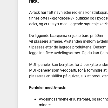
rack.
A-rack har fått navn etter reolens konstruksjon
finnes ofte i «gjør-det-selv» butikker og i byg
deler, og er utstyrt med liggende støttebjelke
De liggende bærejerna er justerbare pr 50mm. D
vil plassere armene. Avstanden mellom avdeli
tilpasses etter de lagrede produktene. Dersom
legge inn flere avdelingsarmer. Og du kan fjer
MDF-paneler kan benyttes for å beskytte endene
MDF-paneler som veggparti, for å forhindre at 
plasseres en sklilist på gulvet, slik at produkten
Fordeler med A-rack:
Avdelingsarmene er justerbare, og lagring
mindre.