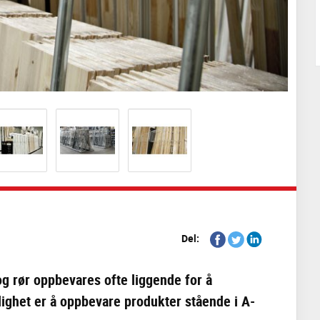
Share
Share
Share
Del:
on
on
on
Facebook
Twitter
Linkedin
 og rør oppbevares ofte liggende for å
ighet er å oppbevare produkter stående i A-