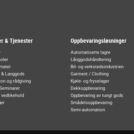
r & Tjenester
Oppbevaringsløsninger
r
Automatiserte lagre
oler
Långgodshåndtering
mater
Bil- og verkstedsindustrien
r & Langgods
Garment / Clothing
on og rådgiving
Kjøle- og fryselager
 Seminarer
Dekkoppbevaring
 vedlikehold
Oppbevaring av tungt gods
ger
Smådelsoppbevaring
Semi-automation