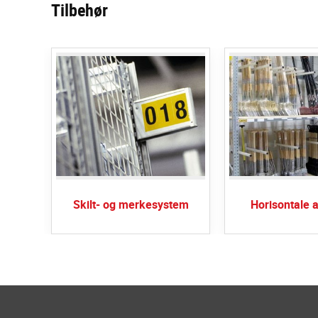
Tilbehør
Skilt- og merkesystem
Horisontale 