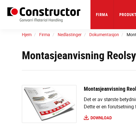
Skip
to
main
FIRMA
PRODUKT
content
Hjem
Firma
Nedlastinger
Dokumentasjon
Mont
Montasjeanvisning Reols
Montasjeanvisning Reo
Det er av største betydnin
Dette er en forutsetning f
DOWNLOAD