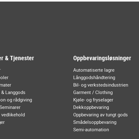
r & Tjenester
Oppbevaringsløsninger
r
Automatiserte lagre
oler
Långgodshåndtering
mater
Bil- og verkstedsindustrien
r & Langgods
Garment / Clothing
on og rådgiving
Kjøle- og fryselager
 Seminarer
Dekkoppbevaring
 vedlikehold
Oppbevaring av tungt gods
ger
Smådelsoppbevaring
Semi-automation