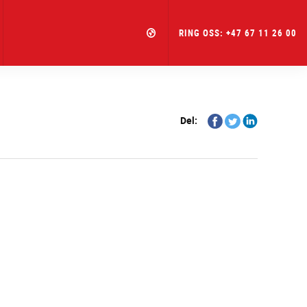
RING OSS: +47 67 11 26 00
Share
Share
Share
Del:
on
on
on
Facebook
Twitter
Linkedin