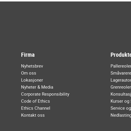
Firma
Produkte
Nyhetsbrev
Pallereole
Om oss
Småvarere
Lokasjoner
Lagerauto
Nyheter & Media
Grenreole
Corporate Responsibility
Konsultasj
Code of Ethics
Kurser og
Ethics Channel
Service og
Kontakt oss
Nedlastin